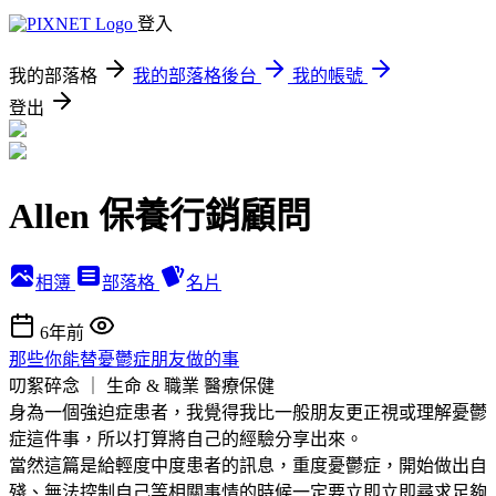
登入
我的部落格
我的部落格後台
我的帳號
登出
Allen 保養行銷顧問
相簿
部落格
名片
6年前
那些你能替憂鬱症朋友做的事
叨絮碎念 ｜ 生命 & 職業
醫療保健
身為一個強迫症患者，我覺得我比一般朋友更正視或理解憂鬱
症這件事，所以打算將自己的經驗分享出來。
當然這篇是給輕度中度患者的訊息，重度憂鬱症，開始做出自
殘、無法控制自己等相關事情的時候一定要立即立即尋求足夠