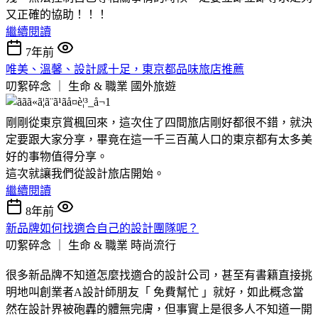
又正確的協助！！！
繼續閱讀
7年前
唯美、溫馨、設計感十足，東京都品味旅店推薦
叨絮碎念 ｜ 生命 & 職業
國外旅遊
剛剛從東京賞楓回來，這次住了四間旅店剛好都很不錯，就決
定要跟大家分享，畢竟在這一千三百萬人口的東京都有太多美
好的事物值得分享。
這次就讓我們從設計旅店開始。
繼續閱讀
8年前
新品牌如何找適合自己的設計團隊呢？
叨絮碎念 ｜ 生命 & 職業
時尚流行
很多新品牌不知道怎麼找適合的設計公司，甚至有書籍直接挑
明地叫創業者A設計師朋友「 免費幫忙 」就好，如此概念當
然在設計界被砲轟的體無完膚，但事實上是很多人不知道一開