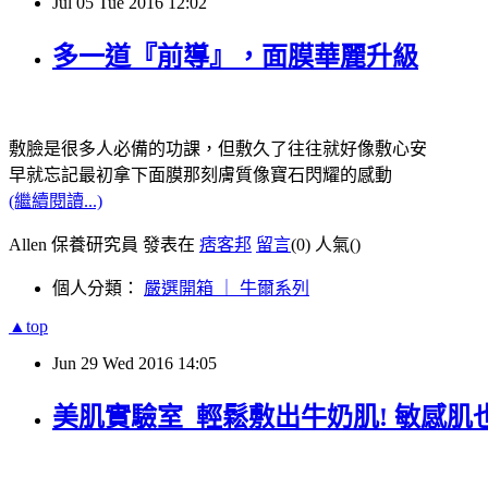
Jul
05
Tue
2016
12:02
多一道『前導』，面膜華麗升級
敷臉是很多人必備的功課，但敷久了往往就好像敷心安
早就忘記最初拿下面膜那刻膚質像寶石閃耀的感動
(繼續閱讀...)
Allen 保養研究員 發表在
痞客邦
留言
(0)
人氣(
)
個人分類：
嚴選開箱 ｜ 牛爾系列
▲top
Jun
29
Wed
2016
14:05
美肌實驗室_輕鬆敷出牛奶肌! 敏感肌