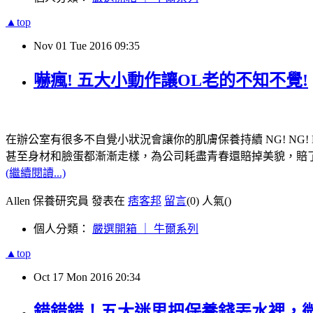
▲top
Nov
01
Tue
2016
09:35
嚇瘋! 五大小動作讓OL老的不知不覺!
在辦公室有很多不自覺小狀況會讓你的肌膚保養持續 NG! NG! NG
甚至身材和臉蛋都漸漸走樣，為公司耗盡青春還賠掉美貌，賠
(繼續閱讀...)
Allen 保養研究員 發表在
痞客邦
留言
(0)
人氣(
)
個人分類：
嚴選開箱 ｜ 牛爾系列
▲top
Oct
17
Mon
2016
20:34
錯錯錯！五大迷思把保養錢丟水裡，微