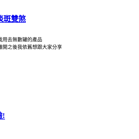
肌淡斑雙煞
我用去無數罐的產品
離開之後我依舊想跟大家分享
!