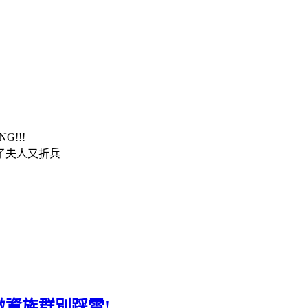
!!!
了夫人又折兵
資族群別踩雷!