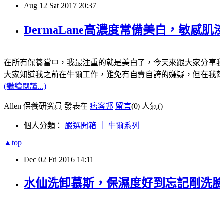
Aug
12
Sat
2017
20:37
DermaLane高濃度常備美白，敏感
在所有保養當中，我最注重的就是美白了，今天來跟大家分享
大家知道我之前在牛爾工作，難免有自賣自誇的嫌疑，但在我
(繼續閱讀...)
Allen 保養研究員 發表在
痞客邦
留言
(0)
人氣(
)
個人分類：
嚴選開箱 ｜ 牛爾系列
▲top
Dec
02
Fri
2016
14:11
水仙洗卸慕斯，保濕度好到忘記剛洗臉