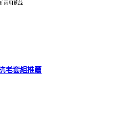
洗卸兩用慕絲
痘、抗老套組推薦