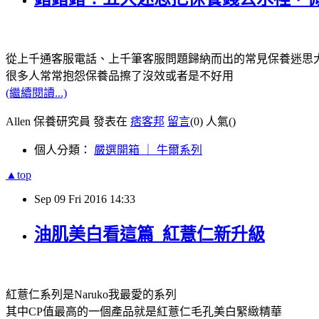
從上千通客服電話、上千筆客服問題歸納而出的常見保養迷思
很多人常常抱怨保養品擦了沒效或者是不好用
(繼續閱讀...)
Allen 保養研究員 發表在
痞客邦
留言
(0)
人氣(
)
個人分類：
嚴選開箱 ｜ 牛爾系列
▲top
Sep
09
Fri
2016
14:33
油肌美白看這篇_紅薏仁新升級
紅薏仁系列是Naruko我最愛的系列
其中CP值最高的一個產品就是紅薏仁毛孔美白緊緻精華